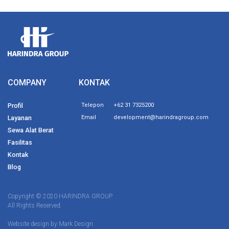
COMPANY
KONTAK
Profil
Telepon
+62 31 7325200
Layanan
Email
development@harindragroup.com
Sewa Alat Berat
Fasilitas
Kontak
Blog
Copyright © 2020 HARINDRA GROUP.
All Rights Reserved.
Website design by
Mark Design.