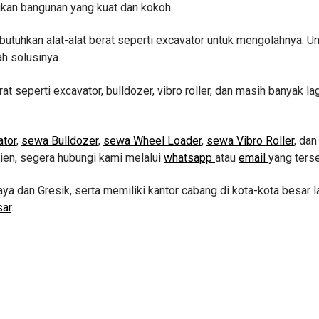
ikan bangunan yang kuat dan kokoh.
uhkan alat-alat berat seperti excavator untuk mengolahnya. U
ah solusinya.
at seperti excavator, bulldozer, vibro roller, dan masih banyak l
tor
,
sewa Bulldozer
,
sewa Wheel Loader
,
sewa Vibro Roller
, da
sien, segera hubungi kami melalui
whatsapp
atau
email
yang terse
aya dan Gresik, serta memiliki kantor cabang di kota-kota besar l
sar
.