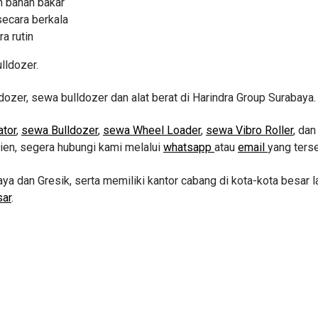
m bahan bakar
ecara berkala
a rutin
lldozer.
ldozer, sewa bulldozer dan alat berat di Harindra Group Surabaya.
tor
,
sewa Bulldozer
,
sewa Wheel Loader
,
sewa Vibro Roller
, da
sien, segera hubungi kami melalui
whatsapp
atau
email
yang terse
aya dan Gresik, serta memiliki kantor cabang di kota-kota besar l
sar
.