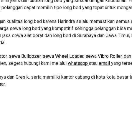
lih jenis dan ukuran long bed yang sesuai dengan kebutuhan. Ha
ga pelanggan dapat memilih tipe long bed yang tepat untuk meng
gan kualitas long bed karena Harindra selalu memastikan semua a
n harga sewa long bed yang kompetitif sehingga pelanggan bisa 
 jasa sewa alat berat dan long bed di Surabaya dan Jawa Timur, H
da.
tor
,
sewa Bulldozer
,
sewa Wheel Loader
,
sewa Vibro Roller
, da
sien, segera hubungi kami melalui
whatsapp
atau
email
yang terse
aya dan Gresik, serta memiliki kantor cabang di kota-kota besar l
sar
.