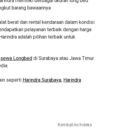
rindra memiliki berbagai ukuran long bed
angkut barang bawaannya.
lat berat dan rental kendaraan dalam kondisi
mendapatkan pelayanan terbaik dengan harga
arindra adalah pilihan terbaik untuk
n
sewa Longbed
di Surabaya atau Jawa Timur
dia.
ain seperti
Harindra Surabaya
,
Harindra
Kembali ke Indeks