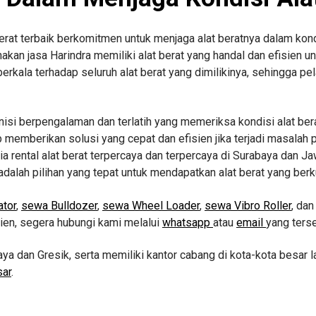
at terbaik berkomitmen untuk menjaga alat beratnya dalam kondis
n jasa Harindra memiliki alat berat yang handal dan efisien un
rkala terhadap seluruh alat berat yang dimilikinya, sehingga pe
eknisi berpengalaman dan terlatih yang memeriksa kondisi alat 
iap memberikan solusi yang cepat dan efisien jika terjadi masala
a rental alat berat terpercaya dan terpercaya di Surabaya dan Ja
adalah pilihan yang tepat untuk mendapatkan alat berat yang berk
tor
,
sewa Bulldozer
,
sewa Wheel Loader
,
sewa Vibro Roller
, da
sien, segera hubungi kami melalui
whatsapp
atau
email
yang terse
aya dan Gresik, serta memiliki kantor cabang di kota-kota besar l
sar
.