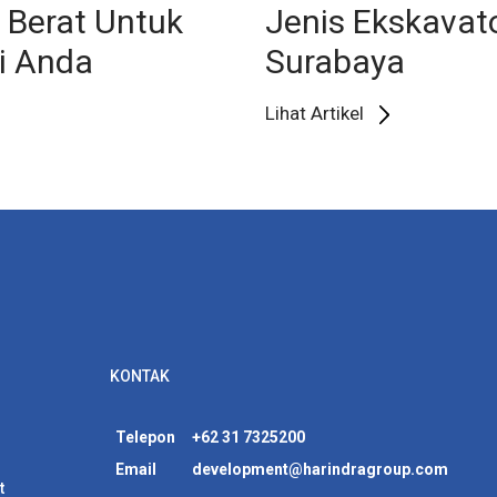
t Berat Untuk
Jenis Ekskavat
i Anda
Surabaya
Lihat Artikel
KONTAK
Telepon
+62 31 7325200
Email
development@harindragroup.com
t