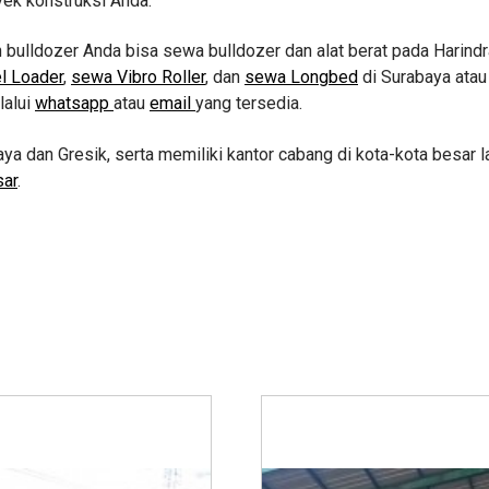
yek konstruksi Anda.
ulldozer Anda bisa sewa bulldozer dan alat berat pada Harindra
l Loader
,
sewa Vibro Roller
, dan
sewa Longbed
di Surabaya atau
lalui
whatsapp
atau
email
yang tersedia.
aya dan Gresik, serta memiliki kantor cabang di kota-kota besar l
sar
.