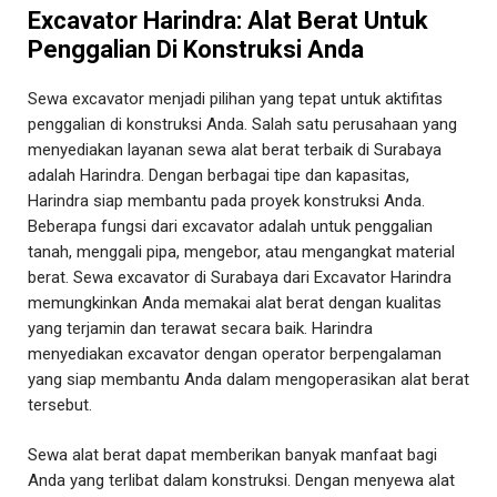
Excavator Harindra: Alat Berat Untuk
Penggalian Di Konstruksi Anda
Sewa excavator menjadi pilihan yang tepat untuk aktifitas
penggalian di konstruksi Anda. Salah satu perusahaan yang
menyediakan layanan sewa alat berat terbaik di Surabaya
adalah Harindra. Dengan berbagai tipe dan kapasitas,
Harindra siap membantu pada proyek konstruksi Anda.
Beberapa fungsi dari excavator adalah untuk penggalian
tanah, menggali pipa, mengebor, atau mengangkat material
berat. Sewa excavator di Surabaya dari Excavator Harindra
memungkinkan Anda memakai alat berat dengan kualitas
yang terjamin dan terawat secara baik. Harindra
menyediakan excavator dengan operator berpengalaman
yang siap membantu Anda dalam mengoperasikan alat berat
tersebut.
Sewa alat berat dapat memberikan banyak manfaat bagi
Anda yang terlibat dalam konstruksi. Dengan menyewa alat