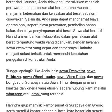
berat dari Harindra, Anda tidak perlu memikirkan masalah
perawatan dan perbaikan alat berat karena Harindra
menjamin kebersihan dan kelayakan alat berat sebelum
disewakan. Selain itu, Anda juga dapat menghemat biaya
operasional, seperti biaya perawatan, pembelian bahan
bakar, dan biaya penyimpanan alat berat. Sewa alat berat di
Harindra memberikan fleksibilitas dalam pemakaian alat
berat, tergantung waktu yang diperlukan. Dengan layanan
sewa excavator yang cepat dan terpercaya, Harindra
menjadi solusi terbaik untuk memenuhi kebutuhan
penggalian di konstruksi Anda.
Tunggu apalagi? Jika Anda ingin
sewa Excavator
,
sewa
Bulldozer
,
sewa Wheel Loader
,
sewa Vibro Roller
, dan
sewa
Longbed
di Surabaya atau Jawa Timur dengan jaminan
kualitas dan kinerja yang efisien, segera hubungi kami melalui
whatsapp
atau
email
yang tersedia.
Harindra grup memiliki kantor pusat di Surabaya dan Gresik,
serta memiliki kantor cabang di kota-kota besar lain seperti